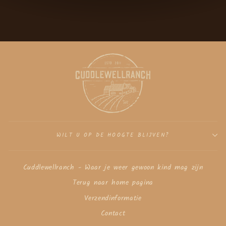
WILT U OP DE HOOGTE BLIJVEN?
Cuddlewellranch - Waar je weer gewoon kind mag zijn
Terug naar home pagina
Verzendinformatie
Contact