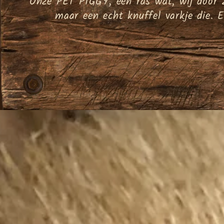
Onze PET PIGGY, een ras wat, wij door 2
maar een echt knuffel varkje die. Ee