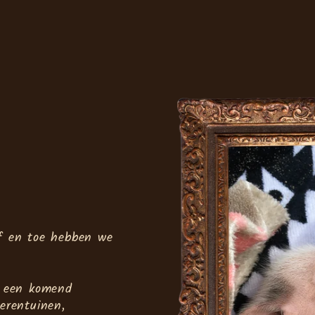
af en toe hebben we
p een komend
erentuinen,