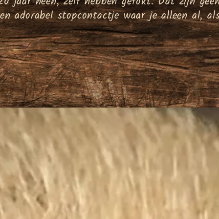
0 jaar heen, zelf hebben gefokt. Dat zijn gee
n adorabel stopcontactje waar je alleen al, als