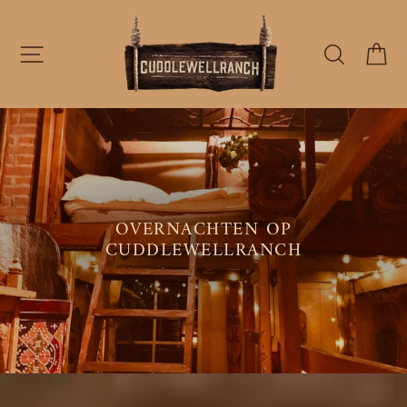
Doorgaan
naar
artikel
NAVIGATIE
ZOEKE
W
OVERNACHTEN OP
CUDDLEWELLRANCH